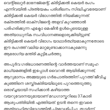
വെന്റിലേറ്റർ മാനേജ്മെന്റ്, ക്രിട്ടിക്കൽ കെയർ രംഗം
എന്നിവയിൽ പ്രത്യേകം പരിശീലനം സിദ്ധിച്ചവരേയാണ്
ക്രിട്ടിക്കൽ കെയർ വിഭാഗത്തിൽ നിയമിക്കുന്നത്.
രക്തത്തിൽ ഓക്സിജന്റെ അളവ് കുറഞ്ഞാൽ
പരിഹരിക്കുന്ന എക്മോ മെഷീൻ ഉൾപ്പെടെയുള്ള
അത്യാധുനിക സംവിധാനങ്ങളൊരുക്കിയിട്ടുണ്ട്.
ക്രിട്ടിക്കൽ കെയർ വിഭാഗം യാഥാർത്ഥ്യമാകുന്നതോടെ
ഈ രംഗത്ത് വലിയ മാറ്റമുണ്ടാക്കാനാകുമെന്നു
ആരോഗ്യ മന്ത്രി കൂട്ടിചേർത്തു.
അപൂർവ ഗര്ഭധാരണത്തിന്റെ വാർത്തയാണ് സമൂഹ
മാധ്യമങ്ങളിൽ ഇപ്പോൾ വൈറൽ ആയിരിക്കുന്നത്,
ആറുമാസം അമ്മയുടെ ഗർഭപാത്രത്തിന് പുറത്ത് ജീവിച്ച
കുഞ്ഞിനെ ശസ്ത്രക്രിയയിലൂടെ പുറത്തെടുത്തു.
ഒരാഴ്ച്ചയായി സഹിക്കാൻ കഴിയാത്ത
വയറുവേദനയുമായാണ് മഡഗാസ്കറിലെ 37കാരി
ആശുപത്രിയിൽ എത്തിയത്. ഉടൻ തന്നെ ഇവരെ
അത്യാഹിതവിഭാഗത്തിൽ പ്രവേശിപ്പിച്ചു. തുടർന്ന്