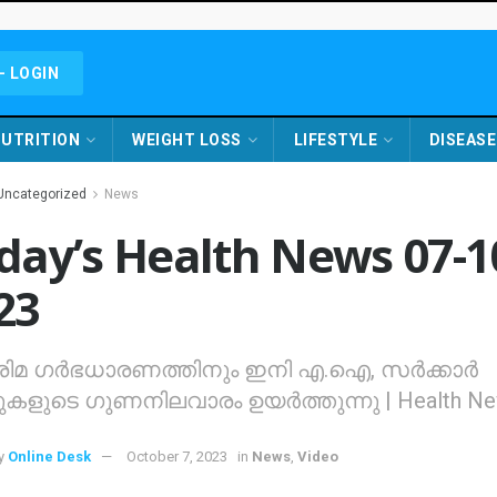
- LOGIN
UTRITION
WEIGHT LOSS
LIFESTYLE
DISEASE
Uncategorized
News
day’s Health News 07-1
23
രിമ ഗര്‍ഭധാരണത്തിനും ഇനി എ.ഐ, സര്‍ക്കാര്‍
കളുടെ ഗുണനിലവാരം ഉയര്‍ത്തുന്നു | Health N
y
Online Desk
October 7, 2023
in
News
,
Video