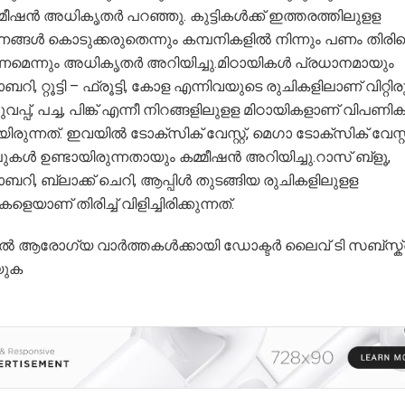
്മീഷൻ അധികൃതർ പറഞ്ഞു. കുട്ടികൾക്ക് ഇത്തരത്തിലുളള
്നങ്ങൾ കൊടുക്കരുതെന്നും കമ്പനികളിൽ നിന്നും പണം തിരി
ണമെന്നും അധികൃതർ അറിയിച്ചു.മിഠായികൾ പ്രധാനമായും
ബറി, റ്റൂട്ടി – ഫ്രൂട്ടി, കോള എന്നിവയുടെ രുചികളിലാണ് വി​റ്റിരു
ുവപ്പ്, പച്ച, പിങ്ക് എന്നീ നിറങ്ങളിലുളള മിഠായികളാണ് വിപണ
ിരുന്നത്. ഇവയിൽ ടോക്സിക് വേസ്റ്റ്, മെഗാ ടോക്സിക് വേസ്റ്
കൾ ഉണ്ടായിരുന്നതായും കമ്മീഷൻ അറിയിച്ചു.റാസ് ബ്ളൂ,
ോബറി, ബ്ലാക്ക് ചെറി, ആപ്പിൾ തുടങ്ങിയ രുചികളിലുളള
ളെയാണ് തിരിച്ച് വിളിച്ചിരിക്കുന്നത്.
ൽ ആരോഗ്യ വാർത്തകൾക്കായി ഡോക്ടർ ലൈവ് ടി സബ്സ്ക
യുക