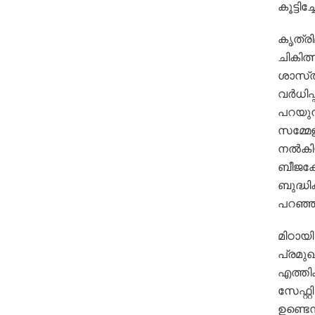
കൂട്ടിച്
കൃത്രി
ചികിത്സ
ശാസ്‌
വർധിപ്
പറയുന്
സമ്മേ
നൽകിയ
ബീജകോ
ബുദ്ധി
പറഞ്ഞ
മിഠായി
പ്രമുഖ
എത്തിക
സേഫ്റ്
ഉണ്ടെന