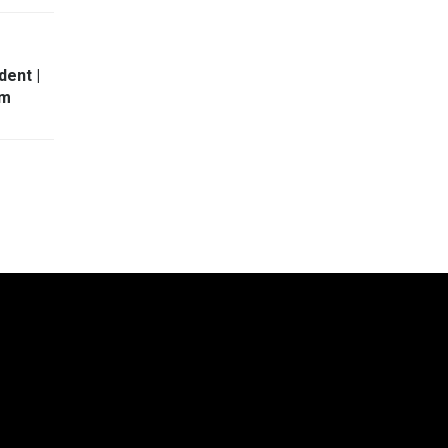
dent |
am