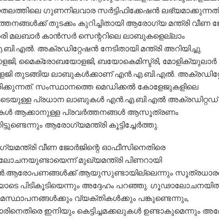
തലത്തിലെ ഗുണനിലവാര സർട്ടിഫിക്കേഷൻ ലഭ്യമാക്കുന്നതി
്തനങ്ങൾക്ക് തുടക്കം കുറിച്ചിതായി ആരോഗ്യ മന്ത്രി വീണ ജ
ി മലബാർ കാൻസർ സെന്ററിലെ ലാബുകളെല്ലാം
ബി.എൽ. അക്രഡിറ്റേഷൻ നേടിതായി മന്ത്രി അറിയിച്ചു.
ളജി, മൈക്രോബയോളജി, ബയോകെമിസ്ട്രി, മോളിക്യുലാർ
ളജി തുടങ്ങിയ ലാബുകൾക്കാണ് എൻ.എ.ബി.എൽ. അക്രഡിറ
ിരിക്കുന്നത്. സംസ്ഥാനത്തെ മെഡിക്കൽ കോളേജുകളിലെ
െടെയുള്ള പ്രധാന ലാബുകൾ എൻ.എ.ബി.എൽ അക്രഡിറ്റഡ്
ൾ ആക്കാനുള്ള പ്രവർത്തനങ്ങൾ ആസൂത്രണം
്ടുണ്ടെന്നും ആരോഗ്യമന്ത്രി കൂട്ടിച്ചേർത്തു.
യമന്ത്രി വീണ ജോർജിന്റെ ഓഫീസിനെതിരെ
ോചനയുണ്ടായെന്ന് മുഖ്യമന്ത്രി പിണറായി
.ആരോപണങ്ങൾക്ക് ആയുസുണ്ടായില്ലെന്നും സൂത്രധാ
െ പിടികൂടിയെന്നും അദ്ദേഹം പറഞ്ഞു. ഗൂഢാലോചനയി
യമസ്ഥാപനങ്ങൾക്കും വ്യക്തികൾക്കും പങ്കുണ്ടെന്നും,
രിനെതിരെ ഇനിയും കെട്ടിച്ചമക്കലുകൾ ഉണ്ടാകുമെന്നും അദ്