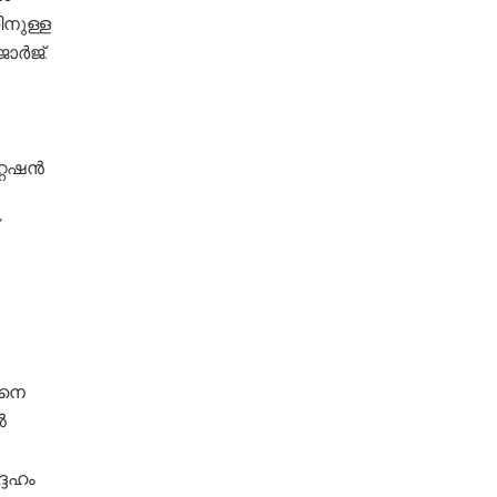
നുള്ള
ോർജ്.
്റേഷൻ
രനെ
ൽ
ദേഹം