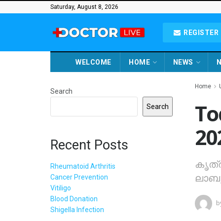
Saturday, August 8, 2026
REGISTER 
WELCOME
HOME
NEWS
N
Home
Search
To
Search
20
Recent Posts
കൃത്
Rheumatoid Arthritis
ലാബു
Cancer Prevention
Vitiligo
Blood Donation
b
Shigella Infection