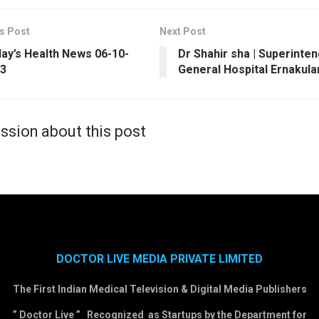
s Post
Next Post
ay’s Health News 06-10-
Dr Shahir sha | Superinten
3
General Hospital Ernakul
ssion about this post
DOCTOR LIVE MEDIA PRIVATE LIMITED
The First Indian Medical Television & Digital Media Publishers
” Doctor Live ” Recognized as Startups by the Department for