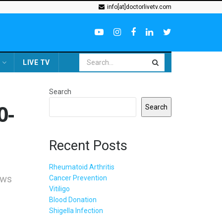
info[at]doctorlivetv.com
LIVE TV
Search
0-
Search
Recent Posts
Rheumatoid Arthritis
ews
Cancer Prevention
Vitiligo
Blood Donation
Shigella Infection