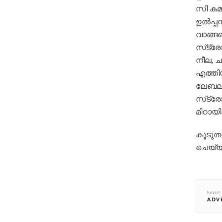
സി കമ
ഉൽപ്പന
വാങ്ങ
സ്‌ട്രോ
നീല, ച
എത്തിയ
ലേബലു
സ്‌ട്ര
മിഠായിക
കൂടുത
ചെയ്