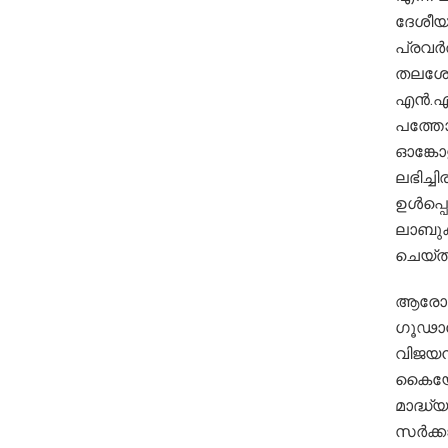
ദേശീയ
പ്രവർത
തലശേര
എൻ.എ.
പത്തോ
ഓങ്കോ
ലഭിച്ച
ഉൾപ്പ
ലാബുക
ചെയ്തിട
ആരോഗ്
ഗൂഢാല
വിജയൻ
കൈയോട
മാദ്ധ്
സർക്കാ