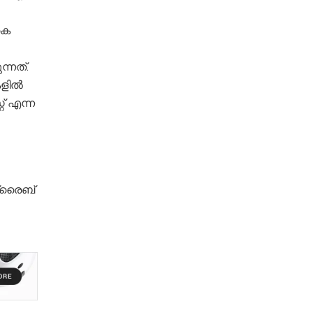
കെ
ന്നത്.
ികളിൽ
റ് എന്ന
്രൈബ്