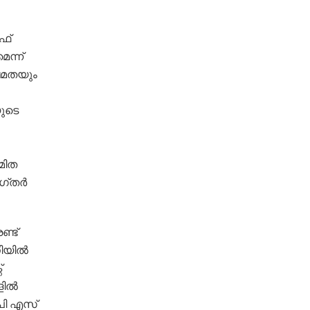
്‌
ന്ന്‌
ഷമതയും
യുടെ
മിത
ഗ്‌തർ
ണ്ട്
നിയിൽ
്
ളിൽ
 പി എസ്