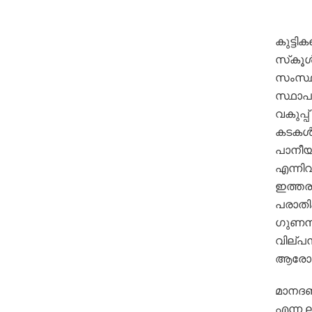
കുട്ട
സ്‌കൂൾ
സംസ്ഥാ
സ്ഥാപ
വകുപ്പ
കടകൾക
പാനീയങ
എന്നി
ഇത്തര
പരാതി
ഗുണനില
വില്പ
ആരോഗ്യ
മാനദണ
എന്ന 