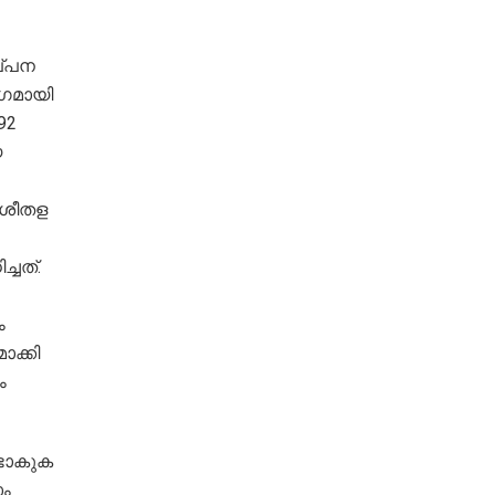
ല്പന
ാഗമായി
92
യ
 ശീതള
്ചത്.
ം
ാക്കി
ം
ടാകുക
ം