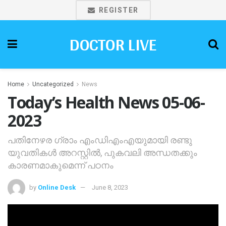
REGISTER
DOCTOR LIVE
Home
Uncategorized
News
Today’s Health News 05-06-
2023
പതിനേഴര ഗ്രാം എംഡിഎംഎയുമായി രണ്ടു
യുവതികള്‍ അറസ്റ്റില്‍, പുകവലി അന്ധതക്കും
കാരണമാകുമെന്ന് പഠനം
by
Online Desk
June 8, 2023