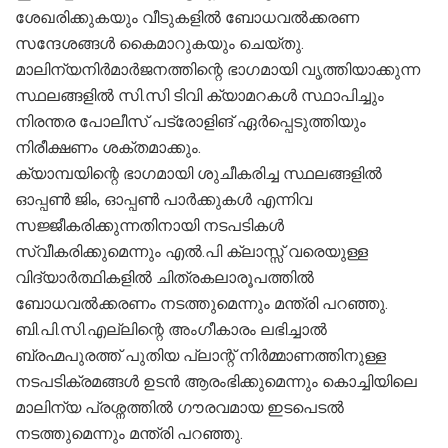
ശേഖരിക്കുകയും വീടുകളിൽ ബോധവൽക്കരണ
സന്ദേശങ്ങൾ കൈമാറുകയും ചെയ്തു.
മാലിന്യനിർമാർജനത്തിന്റെ ഭാഗമായി വൃത്തിയാക്കുന്ന
സ്ഥലങ്ങളിൽ സി.സി ടിവി ക്യാമറകൾ സ്ഥാപിച്ചും
നിരന്തര പോലീസ് പട്രോളിങ് ഏർപ്പെടുത്തിയും
നിരീക്ഷണം ശക്തമാക്കും.
ക്യാമ്പയിന്റെ ഭാഗമായി ശുചീകരിച്ച സ്ഥലങ്ങളിൽ
ഓപ്പൺ ജിം, ഓപ്പൺ പാർക്കുകൾ എന്നിവ
സജ്ജീകരിക്കുന്നതിനായി നടപടികൾ
സ്വീകരിക്കുമെന്നും എൽ.പി ക്ലാസ്സ് വരെയുള്ള
വിദ്യാർത്ഥികളിൽ ചിത്രകലാരൂപത്തിൽ
ബോധവൽക്കരണം നടത്തുമെന്നും മന്ത്രി പറഞ്ഞു.
ബി.പി.സി.എല്ലിന്റെ അംഗീകാരം ലഭിച്ചാൽ
ബ്രഹ്മപുരത്ത് പുതിയ പ്ലാന്റ് നിർമ്മാണത്തിനുള്ള
നടപടിക്രമങ്ങൾ ഉടൻ ആരംഭിക്കുമെന്നും കൊച്ചിയിലെ
മാലിന്യ പ്രശ്നത്തിൽ ഗൗരവമായ ഇടപെടൽ
നടത്തുമെന്നും മന്ത്രി പറഞ്ഞു.