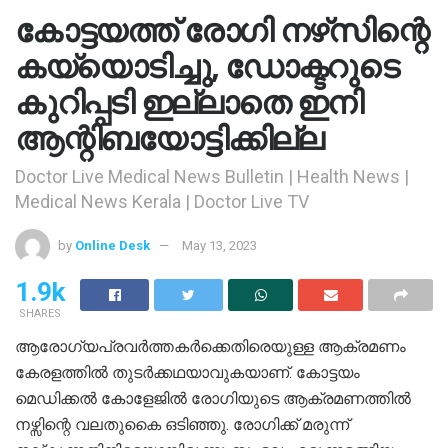
കോട്ടയത്ത് രോഗി നഴ്‌സിന്റെ
കയ്യൊടിച്ചു, ഡോക്ടറുടെ
കുറിപ്പടി ഇല്ലാതെ ഇനി
ആന്റിബയോട്ടിക്കില്ല
Doctor Live Medical News Bulletin | Health News |
Medical News Kerala | Doctor Live TV
by
Online Desk
May 13, 2023
1.9k
SHARES
ആരോഗ്യപ്രവർത്തകർക്കെതിരെയുള്ള ആക്രമണം
കേരളത്തിൽ തുടർക്കഥയാവുകയാണ്. കോട്ടയം
മെഡിക്കൽ കോളേജിൽ രോഗിയുടെ ആക്രമണത്തിൽ
നഴ്സിന്റെ വലതുകൈ ഒടിഞ്ഞു. രോഗിക്ക് മരുന്ന്