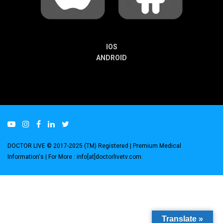
IOS
ANDROID
DOCTOR LIVE © 2017-2025 (TM) Registered
| Premium Medical
Information's |
For More : info[at]doctorlivetv.com
.
Translate »