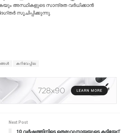
കയും അസ്ഥികളുടെ സാന്ദ്രത വർധിക്കാൻ
തർ സൂചിപ്പിക്കുന്നു.
ങ്ങൾ
കറിവേപ്പില
Next Post
10 വർഷത്തിനിടെ തെരുവുനായയുടെ കടിയേറ്റ്