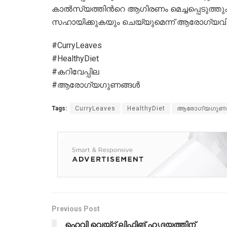
കാൽസ്യത്തിൻറെ ആഗിരണം മെച്ചപ്പെടുത്തു
സഹായിക്കുകയും ചെയ്യുമെന്ന് ആരോഗ്യവിദഗ്
#CurryLeaves
#HealthyDiet
#കറിവേപ്പില
#ആരോഗ്യഗുണങ്ങൾ
Tags:
CurryLeaves
HealthyDiet
ആരോഗ്യഗുണ
Previous Post
ഹെവി വെയ്റ്റ് ലിഫ്റ്റിങ് ഹൃദയത്തിന്