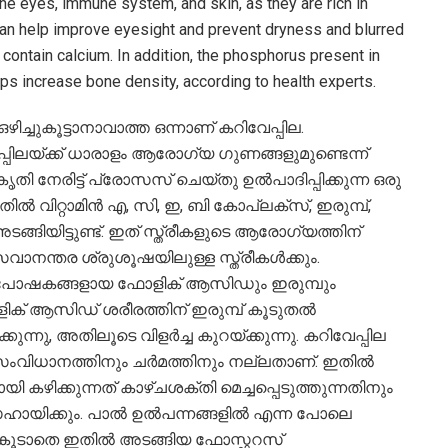
he eyes, immune system, and skin, as they are rich in
t can help improve eyesight and prevent dryness and blurred
o contain calcium. In addition, the phosphorus present in
ps increase bone density, according to health experts.
ഴിച്ചുകൂട്ടാനാവാത്ത ഒന്നാണ് കറിവേപ്പില.
േപ്പിലയ്ക്ക് ധാരാളം ആരോഗ്യ ഗുണങ്ങളുമുണ്ടെന്ന്
തി നേരിട്ട് പ്രോസസ് ചെയ്തു ഉൽപാദിപ്പിക്കുന്ന ഒരു
തിൽ വിറ്റാമിൻ എ, സി, ഇ, ബി കോപ്ലക്‌സ്, ഇരുമ്പ്,
ിയിട്ടുണ്ട്. ഇത് സ്ത്രീകളുടെ ആരോഗ്യത്തിന്
രസവാനന്തര ശ്രുശൂഷയിലുള്ള സ്ത്രീകൾക്കും.
 പോഷകങ്ങളായ ഫോളിക് ആസിഡും ഇരുമ്പും
ോളിക് ആസിഡ് ശരീരത്തിന് ഇരുമ്പ് കൂടുതൽ
ു, അതിലൂടെ വിളർച്ച കുറയ്ക്കുന്നു. കറിവേപ്പില
 സംവിധാനത്തിനും ചർമത്തിനും നല്ലതാണ്. ഇതിൽ
വായി കഴിക്കുന്നത് കാഴ്ചശക്തി മെച്ചപ്പെടുത്തുന്നതിനും
 സഹായിക്കും. പാൽ ഉൽപന്നങ്ങളിൽ എന്ന പോലെ
ട്. കൂടാതെ ഇതിൽ അടങ്ങിയ ഫോസ്ഫറസ്