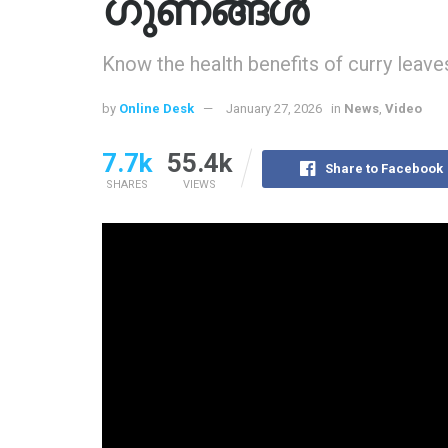
ഗുണങ്ങൾ
Know the health benefits of curry leave
by
Online Desk
January 27, 2026
in
News
,
Video
7.7k
55.4k
Share to Facebook
SHARES
VIEWS