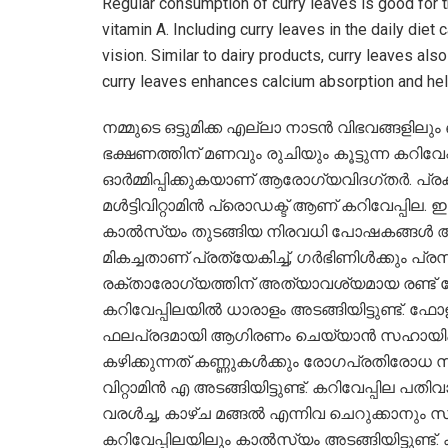
Regular consumption of curry leaves is good for t
vitamin A. Including curry leaves in the daily die
vision. Similar to dairy products, curry leaves als
curry leaves enhances calcium absorption and hel
നമ്മുടെ ഒട്ടുമിക്ക എല്ലാ നാടൻ വിഭവങ്ങളിലും ഒ
ഭക്ഷണത്തിന് മണവും ​രുചിയും കൂട്ടുന്ന കറിവ
ഓർമ്മിപ്പിക്കുകയാണ് ആരോഗ്യവിദഗ്തർ. പ്രകൃ
മൾട്ടിവിറ്റാമിൻ പ്രൊഡക്ട് ആണ് കറിവേപ്പില. ഇ
കാൽസ്യം തുടങ്ങിയ നിരവധി പോഷകങ്ങൾ അടങ്ങ
മികച്ചതാണ് പ്രത്യേകിച്ച്, ഗർഭിണിൾക്കും പ്
രക്താരോഗ്യത്തിന് അത്യാവശ്യമായ രണ്ട്
കറിവേപ്പിലയിൽ ധാരാളം അടങ്ങിയിട്ടുണ്ട്. ഫ
ഫലപ്രദമായി ആഗിരണം ചെയ്യാൻ സഹായിക്കുന്ന
കഴിക്കുന്നത് കണ്ണുകൾക്കും രോഗപ്രതിരോധ
വിറ്റാമിൻ എ അടങ്ങിയിട്ടുണ്ട്. കറിവേപ്പില പതി
വരൾച്ച, കാഴ്ച മങ്ങൽ എന്നിവ ചെറുക്കാനും
കറിവേപ്പിലയിലും കാൽസ്യം അടങ്ങിയിട്ടുണ്