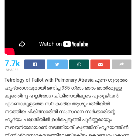
7.7k
SHARES
Tetrology of Fallot with Pulmonary Atresia എന്ന ഗുരുതര
ഹൃദ്രോഗവുമായി ജനിച്ച 935 ഗ്രാം ഭാരം മാത്രമുള്ള
കുഞ്ഞിനു ഹൃദ്രോഗ ചികിത്സയിലുടെ പുതുജീവന്‍.
എറണാകുളത്തെ സ്വകാര്യ ആശുപത്രിയിൽ
നടത്തിയ ചികിത്സാരീതി സംസ്ഥാന സര്‍ക്കാരിന്റെ
ഹൃദ്യം പദ്ധതിയില്‍ ഉള്‍പ്പെടുത്തി പൂര്‍ണ്ണമായും
സൗജന്യമായാണ് നടത്തിയത്. കുഞ്ഞിന് ഹൃദയത്തില്‍
നിന്ന് ശ്വാസകോശത്തിലേക്ക് രക്തം കൊണ്ടുപോകുന്ന