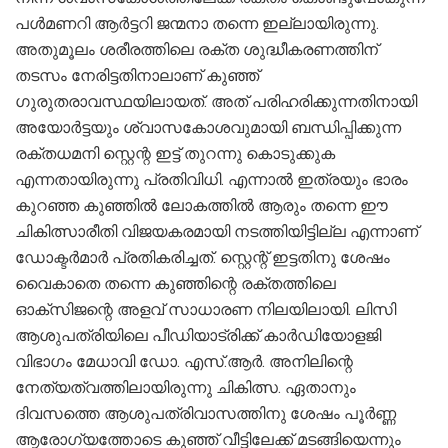
പള്‍മണറി ആര്‍ട്ടറി ജന്മനാ തന്നെ ഇല്ലായിരുന്നു.
അതുമൂലം ശരീരത്തിലെ രക്ത ശുദ്ധീകരണത്തിന്
തടസം നേരിട്ടതിനാലാണ് കുഞ്ഞ്
ഗുരുതരാവസ്ഥയിലായത്. അത് പരിഹരിക്കുന്നതിനായി
അയോര്‍ട്ടയും ശ്വാസകോശവുമായി ബന്ധിപ്പിക്കുന്ന
രക്തധമനി സ്റ്റെന്റ ഇട്ട് തുറന്നു കൊടുക്കുക
എന്നതായിരുന്നു പ്രതിവിധി. എന്നാല്‍ ഇത്രയും ഭാരം
കുറഞ്ഞ കുഞ്ഞില്‍ ലോകത്തില്‍ ആരും തന്നെ ഈ
ചികിത്സാരീതി വിജയകരമായി നടത്തിയിട്ടില്ല എന്നാണ്
ഡോക്ടർമാർ പ്രതികരിച്ചത്. സ്റ്റെന്റ് ഇട്ടതിനു ശേഷം
വൈകാതെ തന്നെ കുഞ്ഞിന്റെ രക്തത്തിലെ
ഓക്‌സിജന്റെ അളവ് സാധാരണ നിലയിലായി. ലിസി
ആശുപത്രിയിലെ പീഡിയാട്രിക്ക് കാര്‍ഡിയോളജി
വിഭാഗം മേധാവി ഡോ. എസ്.ആര്‍. അനിലിന്റെ
നേത്യത്വത്തിലായിരുന്നു ചികിത്സ. ഏതാനും
ദിവസത്തെ ആശുപത്രിവാസത്തിനു ശേഷം പൂര്‍ണ്ണ
ആരോഗ്യത്തോടെ കുഞ്ഞ് വീട്ടിലേക്ക് മടങ്ങിയെന്നും