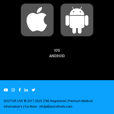
IOS
ANDROID
DOCTOR LIVE © 2017-2025 (TM) Registered
| Premium Medical
Information's |
For More : info[at]doctorlivetv.com
.