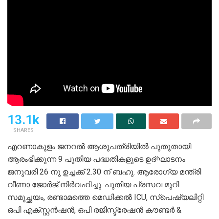
13.1k
SHARES
എറണാകുളം ജനറൽ ആശുപത്രിയിൽ പുതുതായി
ആരംഭിക്കുന്ന 9 പുതിയ പദ്ധതികളുടെ ഉദ്ഘാടനം
ജനുവരി 26 നു ഉച്ചക്ക് 2.30 ന് ബഹു. ആരോഗ്യ മന്ത്രി
വീണാ ജോർജ് നിർവഹിച്ചു. പുതിയ പ്രസവ മുറി
സമുച്ഛയം, രണ്ടാമത്തെ മെഡിക്കൽ ICU, സ്പെഷ്യലിറ്റി
ഒപി എക്സ്റ്റൻഷൻ, ഒപി രജിസ്ട്രേഷൻ കൗണ്ടർ &