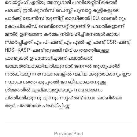
വെയ്റ്റിംഗ് ഏരിയ, അനുഗാമി പാലിയേറ്റീവ് കെയർ
പദ്ധതി, ഇൻഷുറൻസ് ഡെസ്ക്, പൂമ്പാറ്റ കുട്ടികളുടെ
പാർക്ക്, ബേൺസ് യൂണിറ്റ്, മെഡിക്കൽ ICU, ലേബർ റൂം
കോംപ്ലക്സ്, വെബ്സൈറ്റ് തുടങ്ങി 9 പദ്ധതികളാണ്
മന്ത്രി ഉദ്ഘാടന കർമ്മം നിർവഹിച്ച് ജനങ്ങൾക്കായി
സമർപ്പിച്ചത്. എം പി ഫണ്ട്, എം എൽ എ ഫണ്ട്, CSR ഫണ്ട്,
HDS- KASP ഫണ്ട് തുടങ്ങി വിവിധ തരത്തിലുള്ള
ഫണ്ടുകൾ ഉപയോഗിച്ചാണ് പദ്ധതികൾ
യാഥാർത്യമാക്കിയിരിക്കുന്നത്. ജനറൽ ആശുപത്രി
നൽകിവരുന്ന സേവനങ്ങളിൽ വലിയ കരുതാകാനും ഈ
സ്ഥാപനത്തെ കൂടുതൽ ജനകീയമാക്കാനുള്ള
ശ്രമത്തിൽ എല്ലാവരുടെയും സഹകരണം
പ്രതീക്ഷിക്കുന്നു എന്നും സൂപ്രണ്ട് ഡോ ഷാഹിർഷാ
ആർ പ്രത്യാശ പ്രകടിപ്പിച്ചു.
Previous Post