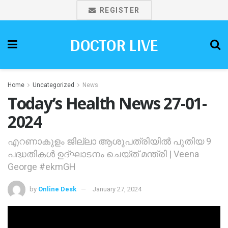
REGISTER
DOCTOR LIVE
Home
Uncategorized
News
Today’s Health News 27-01-
2024
എറണാകുളം ജില്ലാ ആശുപത്രിയില്‍ പുതിയ 9
പദ്ധതികള്‍ ഉദ്ഘാടനം ചെയ്ത് മന്ത്രി | Veena
George #ekmGH
by
Online Desk
January 27, 2024