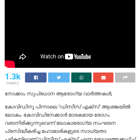
1.3k
SHARES
നോക്കാം സുപ്രധാന ആരോഗ്യ വാർത്തകൾ,
കോവിഡിനു പിന്നാലെ ‘ഡിസീസ് എക്സ്’ ആശങ്കയിൽ
ലോകം. കോവിഡിനേക്കാൾ മാരകമായ രോഗം
വരാനിരിക്കുന്നുവെന്ന് ലോകാരോഗ്യ സംഘടന
പ്രസിദ്ധീകരിച്ച മഹാമാരികളുടെ സാധ്യതാ
പട്ടികയിലാണ് ഡിസീസ് എക്സ്’ എന്ന രോഗത്തെക്കുറിച്ച്