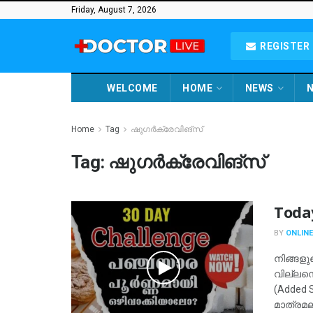
Friday, August 7, 2026
REGISTER 
WELCOME
HOME
NEWS
N
Home
Tag
ഷുഗർക്രേവിങ്സ്
Tag:
ഷുഗർക്രേവിങ്സ്
Toda
BY
ONLINE
നിങ്ങളു
വില്ലനെ
(Added 
മാത്രമല