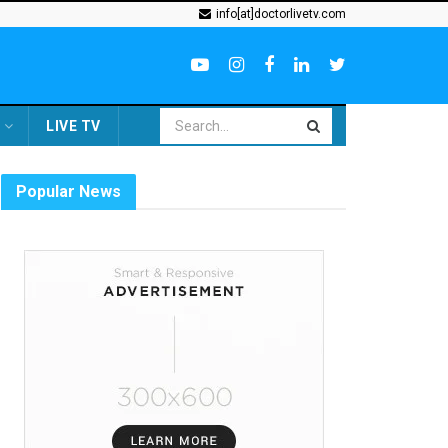
info[at]doctorlivetv.com
LIVE TV
Popular News