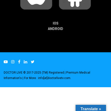
IOS
ANDROID
DOCTOR LIVE © 2017-2025 (TM) Registered
| Premium Medical
Information's |
For More : info[at]doctorlivetv.com
.
Translate »